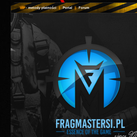
VIP
- metody płatności
|
Portal
|
Forum